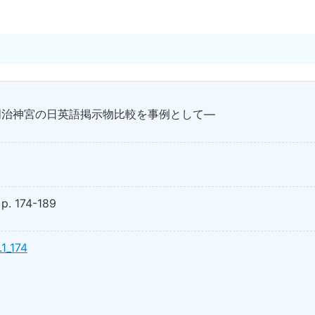
明治神宮の日英語掲示物比較を事例として―
. 174-189
.1_174