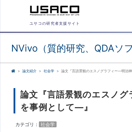
ユサコの研究者支援サイト
NVivo（質的研究、QDAソ
論文紹介
社会学
論文『言語景観のエスノグラフィー―明治神
論文『言語景観のエスノグ
を事例として―』
カテゴリ：
社会学