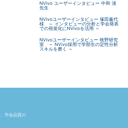
NVivo ユーザーインタビュー 中和 渚
先生
NVivoユーザーインタビュー 塚田薫代
様 ～ インタビューの分析と学会発表
での視覚化にNVivoを活用 ～
NVivoユーザーインタビュー 牧野研究
室 ～ NVivo採用で学部生の定性分析
スキルを磨く ～
し、学会品質の