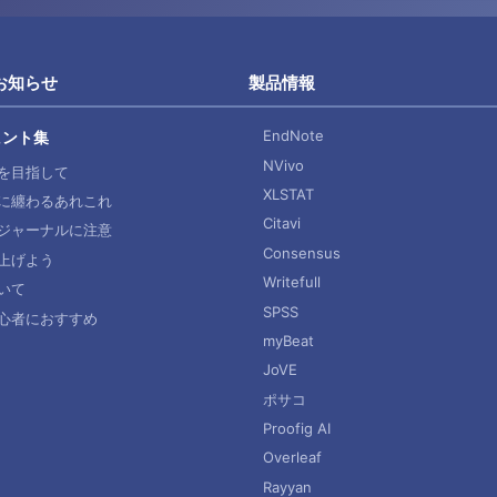
お知らせ
製品情報
EndNote
ヒント集
NVivo
を目指して
XLSTAT
に纏わるあれこれ
Citavi
ジャーナルに注意
Consensus
上げよう
Writefull
いて
SPSS
心者におすすめ
myBeat
JoVE
ポサコ
Proofig AI
Overleaf
Rayyan