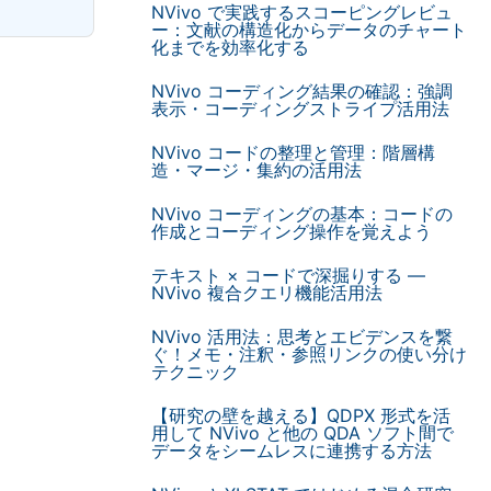
NVivo で実践するスコーピングレビュ
ー：文献の構造化からデータのチャート
化までを効率化する
NVivo コーディング結果の確認：強調
表示・コーディングストライプ活用法
NVivo コードの整理と管理：階層構
造・マージ・集約の活用法
NVivo コーディングの基本：コードの
作成とコーディング操作を覚えよう
テキスト × コードで深掘りする —
NVivo 複合クエリ機能活用法
NVivo 活用法：思考とエビデンスを繋
ぐ！メモ・注釈・参照リンクの使い分け
テクニック
【研究の壁を越える】QDPX 形式を活
用して NVivo と他の QDA ソフト間で
データをシームレスに連携する方法