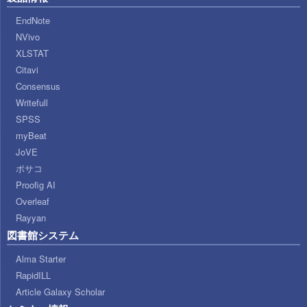
EndNote
NVivo
XLSTAT
Citavi
Consensus
Writefull
SPSS
myBeat
JoVE
ポサコ
Proofig AI
Overleaf
Rayyan
図書館システム
Alma Starter
RapidILL
Article Galaxy Scholar