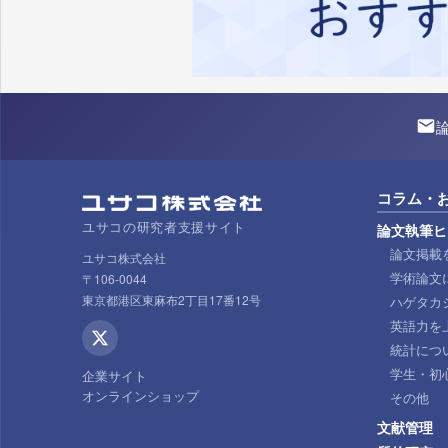
コラム・
ユサコの研究者支援サイト
論文執筆ヒ
論文掲載
ユサコ株式会社
学術論文
〒106-0044
東京都港区東麻布2丁目17番12号
ハゲタカ
英語力を
統計につ
学生・初
企業サイト
オンラインショップ
その他
文献管理