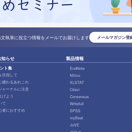
論文執筆に役立つ情報をメールでお届けします
メールマガジン登
お知らせ
製品情報
ント集
EndNote
を目指して
NVivo
に纏わるあれこれ
XLSTAT
ジャーナルに注意
Citavi
上げよう
Consensus
いて
Writefull
心者におすすめ
SPSS
myBeat
JoVE
ポサコ