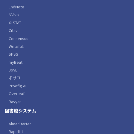
EndNote
NVivo
XLSTAT
Citavi
Consensus
Writefull
SPSS
myBeat
JoVE
ポサコ
Proofig AI
Overleaf
Rayyan
図書館システム
Alma Starter
RapidILL