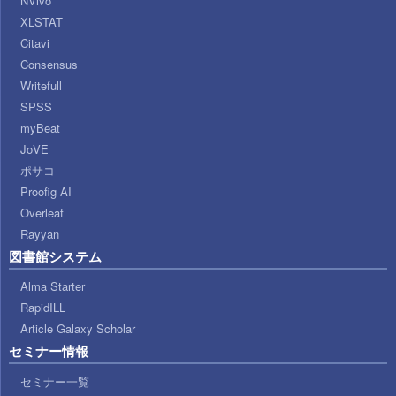
NVivo
XLSTAT
Citavi
Consensus
Writefull
SPSS
myBeat
JoVE
ポサコ
Proofig AI
Overleaf
Rayyan
図書館システム
Alma Starter
RapidILL
Article Galaxy Scholar
セミナー情報
セミナー一覧