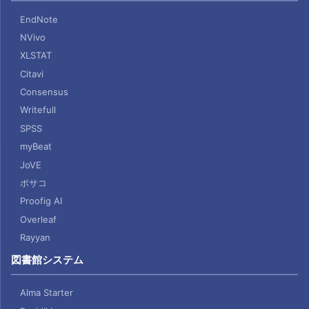
EndNote
NVivo
XLSTAT
Citavi
Consensus
Writefull
SPSS
myBeat
JoVE
ポサコ
Proofig AI
Overleaf
Rayyan
図書館システム
Alma Starter