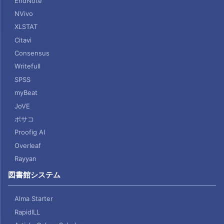
EndNote
NVivo
XLSTAT
Citavi
Consensus
Writefull
SPSS
myBeat
JoVE
ポサコ
Proofig AI
Overleaf
Rayyan
図書館システム
Alma Starter
RapidILL