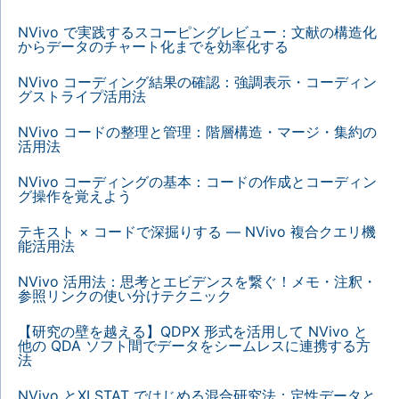
NVivo で実践するスコーピングレビュー：文献の構造化
からデータのチャート化までを効率化する
NVivo コーディング結果の確認：強調表示・コーディン
グストライプ活用法
NVivo コードの整理と管理：階層構造・マージ・集約の
活用法
NVivo コーディングの基本：コードの作成とコーディン
グ操作を覚えよう
テキスト × コードで深掘りする — NVivo 複合クエリ機
能活用法
NVivo 活用法：思考とエビデンスを繋ぐ！メモ・注釈・
参照リンクの使い分けテクニック
【研究の壁を越える】QDPX 形式を活用して NVivo と
他の QDA ソフト間でデータをシームレスに連携する方
法
NVivo とXLSTAT ではじめる混合研究法：定性データと