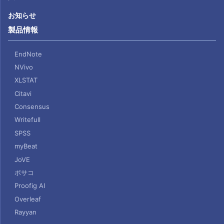
お知らせ
製品情報
EndNote
NVivo
XLSTAT
Citavi
Consensus
Writefull
SPSS
myBeat
JoVE
ポサコ
Proofig AI
Overleaf
Rayyan