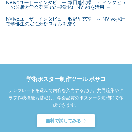
NVivoユーザーインタビュー 塚田薫代様 ～ インタビュ
ーの分析と学会発表での視覚化にNVivoを活用 ～
NVivoユーザーインタビュー 牧野研究室 ～ NVivo採用
で学部生の定性分析スキルを磨く ～
学術ポスター制作ツール ポサコ
テンプレートを選んで内容を入力するだけ。共同編集やグ
ラフ作成機能も搭載し、学会品質のポスターを短時間で作
成できます。
無料で試してみる →