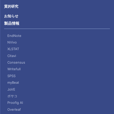
質的研究
お知らせ
製品情報
EndNote
NVivo
XLSTAT
Citavi
Consensus
Writefull
SPSS
myBeat
JoVE
ポサコ
Proofig AI
Overleaf