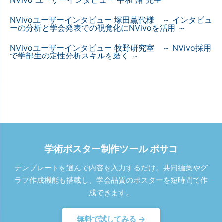
NVivo ユーザーインタビュー 中和 渚 先生
NVivoユーザーインタビュー 塚田薫代様 ～ インタビュ
ーの分析と学会発表での視覚化にNVivoを活用 ～
NVivoユーザーインタビュー 牧野研究室 ～ NVivo採用
で学部生の定性分析スキルを磨く ～
学術ポスター制作ツール ポサコ
テンプレートを選んで内容を入力するだけ。共同編集やグ
ラフ作成機能も搭載し、学会品質のポスターを短時間で作
成できます。
無料で試してみる →