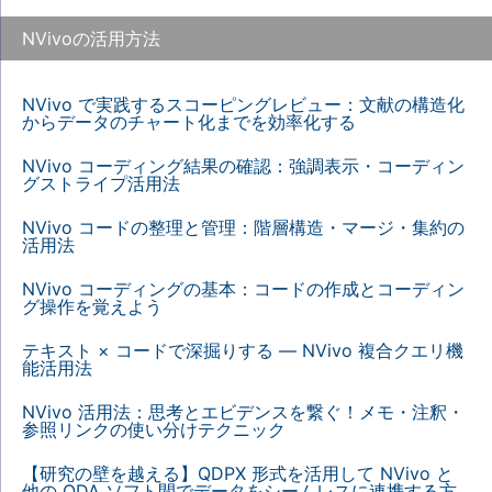
NVivoの活用方法
NVivo で実践するスコーピングレビュー：文献の構造化
からデータのチャート化までを効率化する
NVivo コーディング結果の確認：強調表示・コーディン
グストライプ活用法
NVivo コードの整理と管理：階層構造・マージ・集約の
活用法
NVivo コーディングの基本：コードの作成とコーディン
グ操作を覚えよう
テキスト × コードで深掘りする — NVivo 複合クエリ機
能活用法
NVivo 活用法：思考とエビデンスを繋ぐ！メモ・注釈・
参照リンクの使い分けテクニック
【研究の壁を越える】QDPX 形式を活用して NVivo と
他の QDA ソフト間でデータをシームレスに連携する方