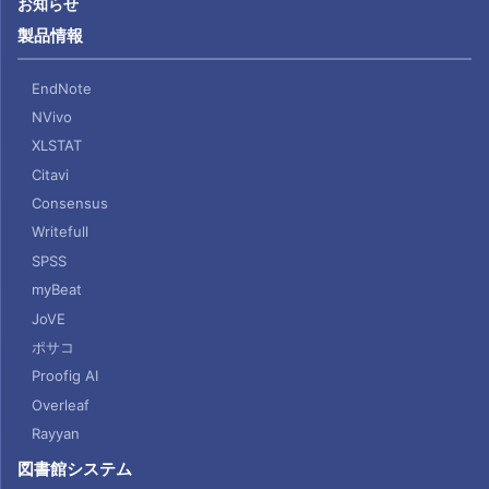
お知らせ
製品情報
EndNote
NVivo
XLSTAT
Citavi
Consensus
Writefull
SPSS
myBeat
JoVE
ポサコ
Proofig AI
Overleaf
Rayyan
図書館システム