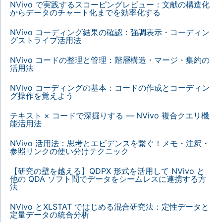
NVivo で実践するスコーピングレビュー：文献の構造化
からデータのチャート化までを効率化する
NVivo コーディング結果の確認：強調表示・コーディン
グストライプ活用法
NVivo コードの整理と管理：階層構造・マージ・集約の
活用法
NVivo コーディングの基本：コードの作成とコーディン
グ操作を覚えよう
テキスト × コードで深掘りする — NVivo 複合クエリ機
能活用法
NVivo 活用法：思考とエビデンスを繋ぐ！メモ・注釈・
参照リンクの使い分けテクニック
【研究の壁を越える】QDPX 形式を活用して NVivo と
他の QDA ソフト間でデータをシームレスに連携する方
法
NVivo とXLSTAT ではじめる混合研究法：定性データと
定量データの統合分析