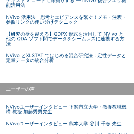
テキスト × コードで深掘りする — NVivo 複合クエリ機
能活用法
NVivo 活用法：思考とエビデンスを繋ぐ！メモ・注釈・
参照リンクの使い分けテクニック
【研究の壁を越える】QDPX 形式を活用して NVivo と
他の QDA ソフト間でデータをシームレスに連携する方
法
NVivo とXLSTAT ではじめる混合研究法：定性データと
定量データの統合分析
ユーザーの声
NVivoユーザーインタビュー 下関市立大学・教養教職機
構 教授 加藤秀男先生
NVivoユーザーインタビュー 熊本大学 谷川 千春 先生