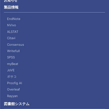
お知らせ
製品情報
EndNote
NVivo
XLSTAT
Citavi
Consensus
Writefull
SPSS
myBeat
JoVE
ポサコ
Proofig AI
Overleaf
Rayyan
図書館システム