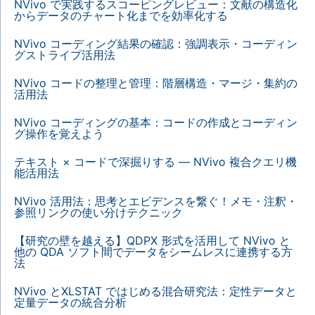
NVivo で実践するスコーピングレビュー：文献の構造化
からデータのチャート化までを効率化する
NVivo コーディング結果の確認：強調表示・コーディン
グストライプ活用法
NVivo コードの整理と管理：階層構造・マージ・集約の
活用法
NVivo コーディングの基本：コードの作成とコーディン
グ操作を覚えよう
テキスト × コードで深掘りする — NVivo 複合クエリ機
能活用法
NVivo 活用法：思考とエビデンスを繋ぐ！メモ・注釈・
参照リンクの使い分けテクニック
【研究の壁を越える】QDPX 形式を活用して NVivo と
他の QDA ソフト間でデータをシームレスに連携する方
法
NVivo とXLSTAT ではじめる混合研究法：定性データと
定量データの統合分析