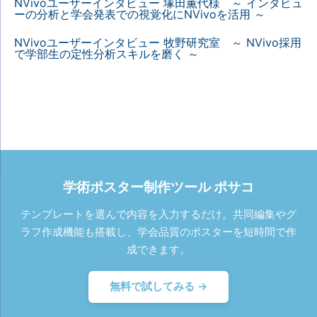
NVivoユーザーインタビュー 塚田薫代様 ～ インタビュ
ーの分析と学会発表での視覚化にNVivoを活用 ～
NVivoユーザーインタビュー 牧野研究室 ～ NVivo採用
で学部生の定性分析スキルを磨く ～
学術ポスター制作ツール ポサコ
テンプレートを選んで内容を入力するだけ。共同編集やグ
ラフ作成機能も搭載し、学会品質のポスターを短時間で作
成できます。
無料で試してみる →