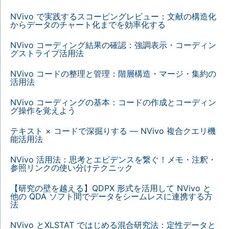
NVivo で実践するスコーピングレビュー：文献の構造化
からデータのチャート化までを効率化する
NVivo コーディング結果の確認：強調表示・コーディン
グストライプ活用法
NVivo コードの整理と管理：階層構造・マージ・集約の
活用法
NVivo コーディングの基本：コードの作成とコーディン
グ操作を覚えよう
テキスト × コードで深掘りする — NVivo 複合クエリ機
能活用法
NVivo 活用法：思考とエビデンスを繋ぐ！メモ・注釈・
参照リンクの使い分けテクニック
【研究の壁を越える】QDPX 形式を活用して NVivo と
他の QDA ソフト間でデータをシームレスに連携する方
法
NVivo とXLSTAT ではじめる混合研究法：定性データと