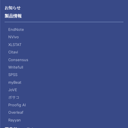
お知らせ
製品情報
EndNote
NVivo
XLSTAT
Citavi
Consensus
Writefull
SPSS
myBeat
JoVE
ポサコ
Proofig AI
Overleaf
Rayyan