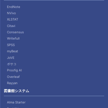
EndNote
NVivo
XLSTAT
Citavi
Consensus
Writefull
SPSS
myBeat
JoVE
ポサコ
Proofig AI
Overleaf
Rayyan
図書館システム
Alma Starter