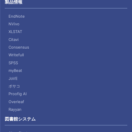
製品情報
EndNote
NVivo
XLSTAT
Citavi
Consensus
Writefull
SPSS
myBeat
JoVE
ポサコ
Proofig AI
Overleaf
Rayyan
図書館システム