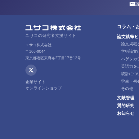
コラム・
ユサコの研究者支援サイト
論文執筆ヒ
論文掲載
ユサコ株式会社
学術論文
〒106-0044
東京都港区東麻布2丁目17番12号
ハゲタカ
英語力を
統計につ
学生・初
企業サイト
オンラインショップ
その他
文献管理
質的研究
お知らせ