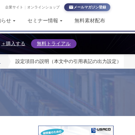
企業サイト
|
オンラインショップ
メールマガジン登録
知らせ
セミナー情報
無料素材配布
＋購入する
無料トライアル
）
設定項目の説明（本文中の引用表記の出力設定）