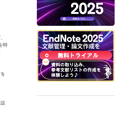
ー
ど、
を特
定
どを
を設