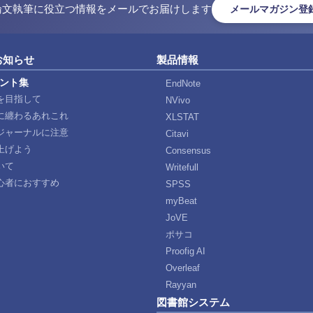
論文執筆に役立つ情報をメールでお届けします
メールマガジン登
お知らせ
製品情報
ント集
EndNote
を目指して
NVivo
に纏わるあれこれ
XLSTAT
ジャーナルに注意
Citavi
上げよう
Consensus
いて
Writefull
心者におすすめ
SPSS
myBeat
JoVE
ポサコ
Proofig AI
Overleaf
Rayyan
図書館システム