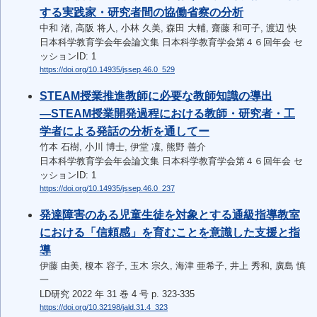
する実践家・研究者間の協働省察の分析
中和 渚, 高阪 将人, 小林 久美, 森田 大輔, 齋藤 和可子, 渡辺 快
日本科学教育学会年会論文集 日本科学教育学会第４６回年会 セ
ッションID: 1
https://doi.org/10.14935/jssep.46.0_529
STEAM授業推進教師に必要な教師知識の導出
―STEAM授業開発過程における教師・研究者・工
学者による発話の分析を通してー
竹本 石樹, 小川 博士, 伊堂 凜, 熊野 善介
日本科学教育学会年会論文集 日本科学教育学会第４６回年会 セ
ッションID: 1
https://doi.org/10.14935/jssep.46.0_237
発達障害のある児童生徒を対象とする通級指導教室
における「信頼感」を育むことを意識した支援と指
導
伊藤 由美, 榎本 容子, 玉木 宗久, 海津 亜希子, 井上 秀和, 廣島 慎
一
LD研究 2022 年 31 巻 4 号 p. 323-335
https://doi.org/10.32198/jald.31.4_323