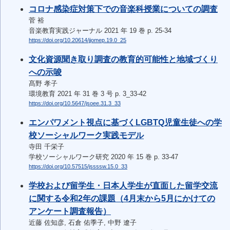
コロナ感染症対策下での音楽科授業についての調査
菅 裕
音楽教育実践ジャーナル 2021 年 19 巻 p. 25-34
https://doi.org/10.20614/jjomep.19.0_25
文化資源聞き取り調査の教育的可能性と地域づくり
への示唆
髙野 孝子
環境教育 2021 年 31 巻 3 号 p. 3_33-42
https://doi.org/10.5647/jsoee.31.3_33
エンパワメント視点に基づくLGBTQ児童生徒への学
校ソーシャルワーク実践モデル
寺田 千栄子
学校ソーシャルワーク研究 2020 年 15 巻 p. 33-47
https://doi.org/10.57515/jssssw.15.0_33
学校および留学生・日本人学生が直面した留学交流
に関する令和2年の課題（4月末から5月にかけての
アンケート調査報告）
近藤 佐知彦, 石倉 佑季子, 中野 遼子