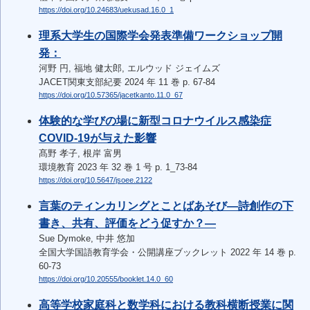
https://doi.org/10.24683/uekusad.16.0_1
理系大学生の国際学会発表準備ワークショップ開
発：
河野 円, 福地 健太郎, エルウッド ジェイムズ
JACET関東支部紀要 2024 年 11 巻 p. 67-84
https://doi.org/10.57365/jacetkanto.11.0_67
体験的な学びの場に新型コロナウイルス感染症
COVID-19が与えた影響
髙野 孝子, 根岸 富男
環境教育 2023 年 32 巻 1 号 p. 1_73-84
https://doi.org/10.5647/jsoee.2122
言葉のティンカリングとことばあそび―詩創作の下
書き、共有、評価をどう促すか？―
Sue Dymoke, 中井 悠加
全国大学国語教育学会・公開講座ブックレット 2022 年 14 巻 p.
60-73
https://doi.org/10.20555/booklet.14.0_60
高等学校家庭科と数学科における教科横断授業に関