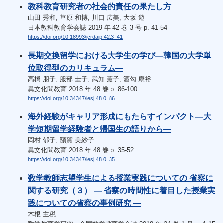
教科教育研究者の社会的責任の果たし方
山田 秀和, 草原 和博, 川口 広美, 大坂 遊
日本教科教育学会誌 2019 年 42 巻 3 号 p. 41-54
https://doi.org/10.18993/jcrdajp.42.3_41
長期交換留学における大学生の学び―韓国の大学単
位取得型のカリキュラム―
高橋 朋子, 服部 圭子, 武知 薫子, 酒勾 康裕
異文化間教育 2018 年 48 巻 p. 86-100
https://doi.org/10.34347/iesj.48.0_86
海外経験がキャリア形成にもたらすインパクト―大
学短期留学経験者と帰国生の語りから―
岡村 郁子, 額賀 美紗子
異文化間教育 2018 年 48 巻 p. 35-52
https://doi.org/10.34347/iesj.48.0_35
数学教師志望学生による授業実践についての 省察に
関する研究（３） ― 省察の時間性に着目した授業実
践についての省察の事例研究 ―
木根 主税