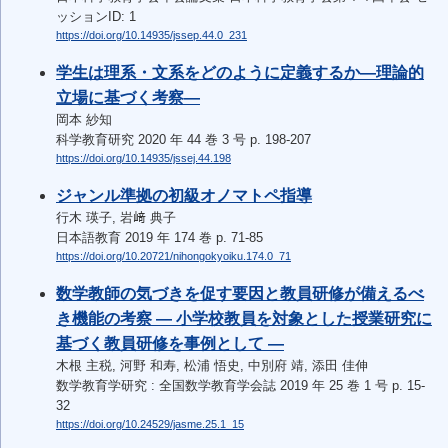
ッションID: 1
https://doi.org/10.14935/jssep.44.0_231
学生は理系・文系をどのように定義するか―理論的
立場に基づく考察―
岡本 紗知
科学教育研究 2020 年 44 巻 3 号 p. 198-207
https://doi.org/10.14935/jssej.44.198
ジャンル準拠の初級オノマトペ指導
行木 瑛子, 岩﨑 典子
日本語教育 2019 年 174 巻 p. 71-85
https://doi.org/10.20721/nihongokyoiku.174.0_71
数学教師の気づきを促す要因と教員研修が備えるべ
き機能の考察 ― 小学校教員を対象とした授業研究に
基づく教員研修を事例として ―
木根 主税, 河野 和寿, 松浦 悟史, 中別府 靖, 添田 佳伸
数学教育学研究 : 全国数学教育学会誌 2019 年 25 巻 1 号 p. 15-
32
https://doi.org/10.24529/jasme.25.1_15