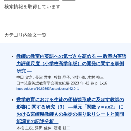
検索情報を取得しています
カテゴリ内論文一覧
教師の教室内英語への気づきを高める ― 教室内英語
力評価尺度（小学校高学年版）の開発に関する事例
研究 ―
中田 賀之, 長沼 君主, 狩野 晶子, 池野 修, 木村 裕三
日本児童英語教育学会研究紀要 2023 年 42 巻 p. 1-16
https://doi.org/10.69363/jactecjournal.42.0_1
数学教育における生徒の価値観形成に及ぼす教師の
影響に 関する研究（3） ―単元「関数 y = ax2」 に
おける宮崎県教師Ａの生徒の振り返りシートと質問
紙調査の記述分析―
木根 主税, 添田 佳伸, 渡邊 耕二