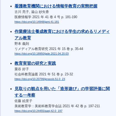
看護教育機関における情報学教育の実態把握
古川 亮子, 遠山 紗矢香
医療情報学 2021 年 41 巻 4 号 p. 181-190
https://doi.org/10.14948/jami.41.181
作業療法士養成教育における学生の求めるリメディ
アル教育
野本 義則
リメディアル教育研究 2021 年 15 巻 p. 35-44
https://doi.org/10.18950/jade.2021.04.20.03
教育実習の研究と実践
粟谷 好子
社会科教育論叢 2021 年 51 巻 p. 23-32
https://doi.org/10.20799/jerassb.51.0_23
見取りの観点を用いた「造形遊び」の学習評価に関
する一考察
佐藤 絵里子
美術教育学：美術科教育学会誌 2021 年 42 巻 p. 197-211
https://doi.org/10.24455/aaej.42.0_197