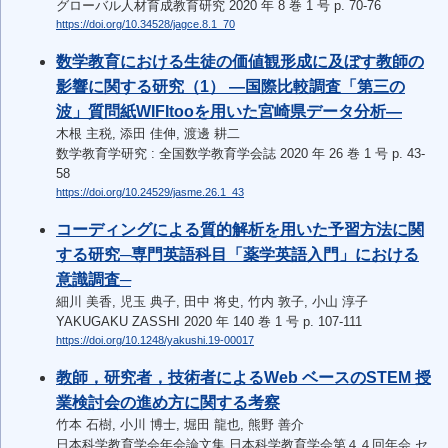
グローバル人材育成教育研究 2020 年 8 巻 1 号 p. 70-76
https://doi.org/10.34528/jagce.8.1_70
数学教育における生徒の価値観形成に及ぼす教師の
影響に関する研究（1） ―国際比較調査「第三の
波」質問紙WIFItooを用いた宮崎県データ分析―
木根 主税, 添田 佳伸, 渡邊 耕二
数学教育学研究 : 全国数学教育学会誌 2020 年 26 巻 1 号 p. 43-
58
https://doi.org/10.24529/jasme.26.1_43
コーディングによる質的解析を用いた予習方法に関
する研究─専門英語科目「薬学英語入門」における
意識調査─
細川 美香, 児玉 典子, 田中 将史, 竹内 敦子, 小山 淳子
YAKUGAKU ZASSHI 2020 年 140 巻 1 号 p. 107-111
https://doi.org/10.1248/yakushi.19-00017
教師，研究者，技術者によるWeb ベースのSTEM 授
業検討会の進め方に関する考察
竹本 石樹, 小川 博士, 堀田 龍也, 熊野 善介
日本科学教育学会年会論文集 日本科学教育学会第４４回年会 セ