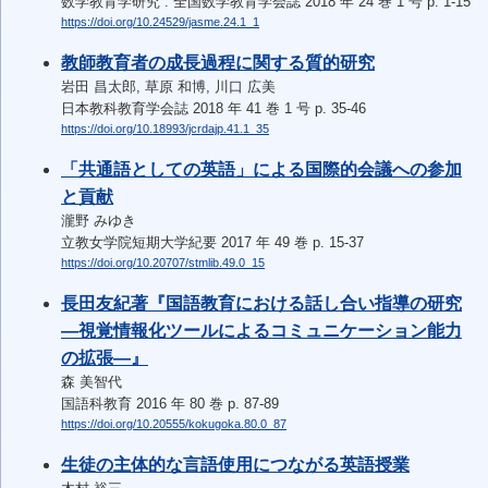
数学教育学研究 : 全国数学教育学会誌 2018 年 24 巻 1 号 p. 1-15
https://doi.org/10.24529/jasme.24.1_1
教師教育者の成長過程に関する質的研究
岩田 昌太郎, 草原 和博, 川口 広美
日本教科教育学会誌 2018 年 41 巻 1 号 p. 35-46
https://doi.org/10.18993/jcrdajp.41.1_35
「共通語としての英語」による国際的会議への参加
と貢献
瀧野 みゆき
立教女学院短期大学紀要 2017 年 49 巻 p. 15-37
https://doi.org/10.20707/stmlib.49.0_15
長田友紀著『国語教育における話し合い指導の研究
―視覚情報化ツールによるコミュニケーション能力
の拡張―』
森 美智代
国語科教育 2016 年 80 巻 p. 87-89
https://doi.org/10.20555/kokugoka.80.0_87
生徒の主体的な言語使用につながる英語授業