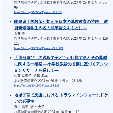
数学教育学研究 : 全国数学教育学会誌 2023 年 29 巻 1 号 p. 85-
99
https://doi.org/10.24529/jasme.29.1_85
開発途上国教師が捉える日本の算数教育の特徴 ―教
員研修留学生５名の成果論文をもとに―
石井 洋
数学教育学研究 : 全国数学教育学会誌 2023 年 29 巻 1 号 p. 119-
129
https://doi.org/10.24529/jasme.29.1_119
「造形遊び」の過程で子どもが目指す形とその典型
に関する一考察 ―小学校教諭の省察に基づくアクシ
ョンリサーチを通して―
佐藤 絵里子, 八嶋 孝幸
美術教育学研究 2024 年 56 巻 1 号 p. 121-128
https://doi.org/10.19008/uaesj.56.121
地域子育て支援における トラウマインフォームドケ
アの必要性
實川 慎子, 砂上 史子
植草学園大学研究紀要 2024 年 16 巻 p. 1-12