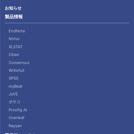
お知らせ
製品情報
EndNote
NVivo
XLSTAT
Citavi
Consensus
Writefull
SPSS
myBeat
JoVE
ポサコ
Proofig AI
Overleaf
Rayyan