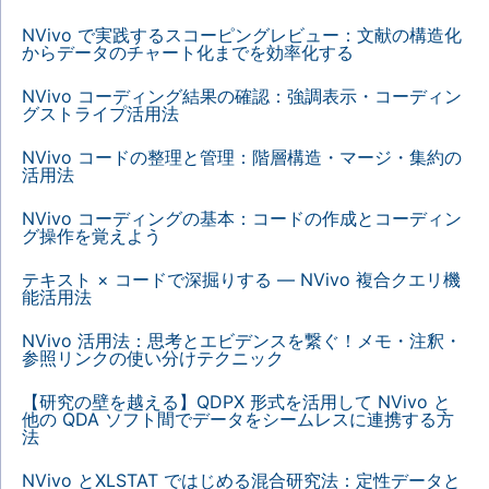
NVivo で実践するスコーピングレビュー：文献の構造化
からデータのチャート化までを効率化する
NVivo コーディング結果の確認：強調表示・コーディン
グストライプ活用法
NVivo コードの整理と管理：階層構造・マージ・集約の
活用法
NVivo コーディングの基本：コードの作成とコーディン
グ操作を覚えよう
テキスト × コードで深掘りする — NVivo 複合クエリ機
能活用法
NVivo 活用法：思考とエビデンスを繋ぐ！メモ・注釈・
参照リンクの使い分けテクニック
【研究の壁を越える】QDPX 形式を活用して NVivo と
他の QDA ソフト間でデータをシームレスに連携する方
法
NVivo とXLSTAT ではじめる混合研究法：定性データと