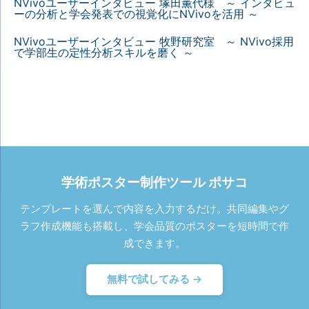
NVivoユーザーインタビュー 塚田薫代様 ～ インタビュ
ーの分析と学会発表での視覚化にNVivoを活用 ～
NVivoユーザーインタビュー 牧野研究室 ～ NVivo採用
で学部生の定性分析スキルを磨く ～
学術ポスター制作ツール ポサコ
テンプレートを選んで内容を入力するだけ。共同編集やグ
ラフ作成機能も搭載し、学会品質のポスターを短時間で作
成できます。
無料で試してみる →