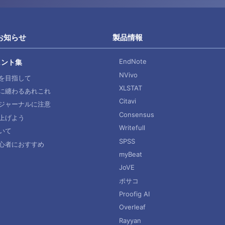
お知らせ
製品情報
EndNote
ヒント集
NVivo
を目指して
XLSTAT
に纏わるあれこれ
Citavi
ジャーナルに注意
Consensus
上げよう
Writefull
いて
SPSS
心者におすすめ
myBeat
JoVE
ポサコ
Proofig AI
Overleaf
Rayyan