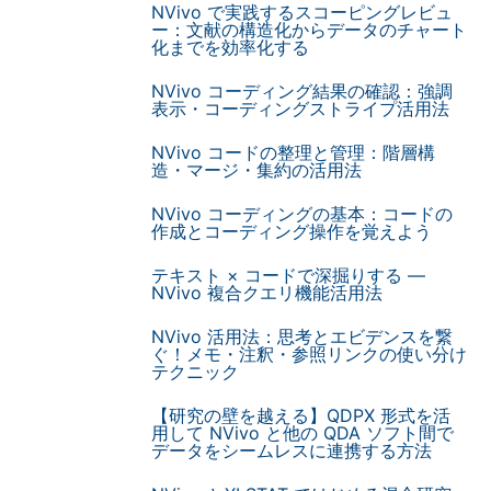
NVivo で実践するスコーピングレビュ
ー：文献の構造化からデータのチャート
化までを効率化する
NVivo コーディング結果の確認：強調
表示・コーディングストライプ活用法
NVivo コードの整理と管理：階層構
造・マージ・集約の活用法
NVivo コーディングの基本：コードの
作成とコーディング操作を覚えよう
テキスト × コードで深掘りする —
NVivo 複合クエリ機能活用法
NVivo 活用法：思考とエビデンスを繋
ぐ！メモ・注釈・参照リンクの使い分け
テクニック
【研究の壁を越える】QDPX 形式を活
用して NVivo と他の QDA ソフト間で
データをシームレスに連携する方法