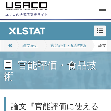
ユサコの研究者支援サイト
論文紹介
官能評価・食品技術
論文『
官能評価・食品技
術
論文『官能評価に使える