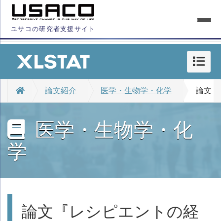
ユサコの研究者支援サイト
論文紹介
医学・生物学・化学
論文『レ
医学・生物学・化
学
論文『レシピエントの経