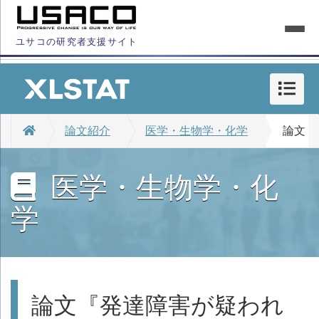
ユサコの研究者支援サイト
論文紹介
医学・生物学・化学
論文『
医学・生物学・化
学
論文『発達障害が疑われ