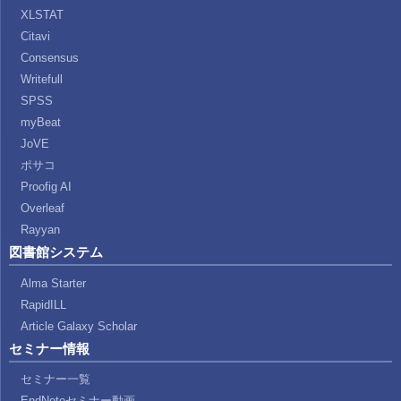
XLSTAT
Citavi
Consensus
Writefull
SPSS
myBeat
JoVE
ポサコ
Proofig AI
Overleaf
Rayyan
図書館システム
Alma Starter
RapidILL
Article Galaxy Scholar
セミナー情報
セミナー一覧
EndNoteセミナー動画