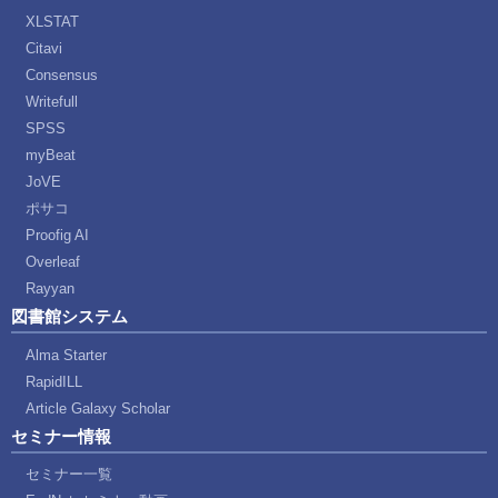
XLSTAT
Citavi
Consensus
Writefull
SPSS
myBeat
JoVE
ポサコ
Proofig AI
Overleaf
Rayyan
図書館システム
Alma Starter
RapidILL
Article Galaxy Scholar
セミナー情報
セミナー一覧