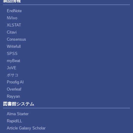
製品情報
EndNote
NVivo
XLSTAT
Citavi
Consensus
Writefull
SPSS
myBeat
JoVE
ポサコ
Proofig AI
Overleaf
Rayyan
図書館システム
Alma Starter
RapidILL
Article Galaxy Scholar