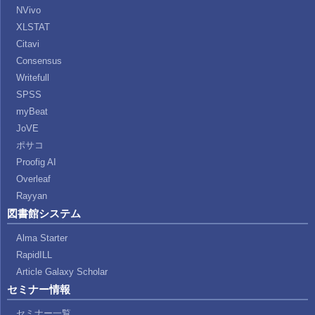
NVivo
XLSTAT
Citavi
Consensus
Writefull
SPSS
myBeat
JoVE
ポサコ
Proofig AI
Overleaf
Rayyan
図書館システム
Alma Starter
RapidILL
Article Galaxy Scholar
セミナー情報
セミナー一覧