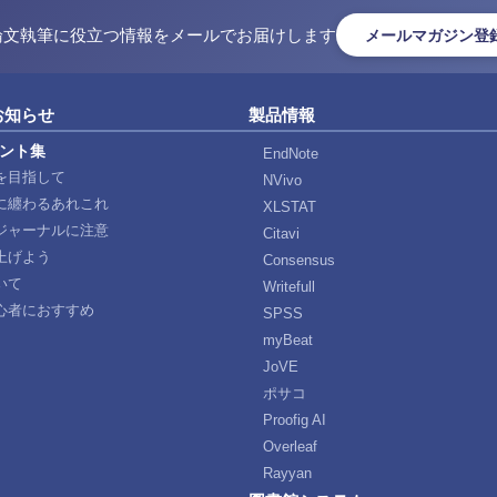
論文執筆に役立つ情報をメールでお届けします
メールマガジン登
お知らせ
製品情報
ント集
EndNote
を目指して
NVivo
に纏わるあれこれ
XLSTAT
ジャーナルに注意
Citavi
上げよう
Consensus
いて
Writefull
心者におすすめ
SPSS
myBeat
JoVE
ポサコ
Proofig AI
Overleaf
Rayyan