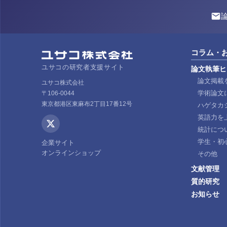
コラム・
ユサコの研究者支援サイト
論文執筆ヒ
論文掲載
ユサコ株式会社
学術論文
〒106-0044
東京都港区東麻布2丁目17番12号
ハゲタカ
英語力を
統計につ
学生・初
企業サイト
オンラインショップ
その他
文献管理
質的研究
お知らせ