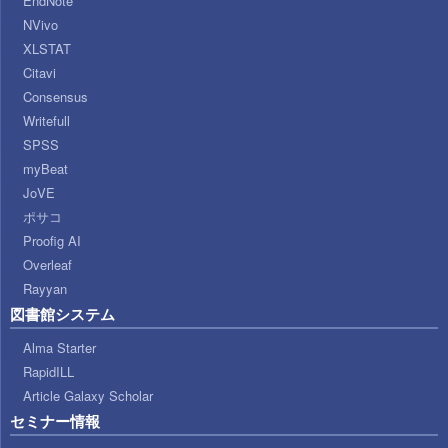
EndNote
NVivo
XLSTAT
Citavi
Consensus
Writefull
SPSS
myBeat
JoVE
ポサコ
Proofig AI
Overleaf
Rayyan
図書館システム
Alma Starter
RapidILL
Article Galaxy Scholar
セミナー情報