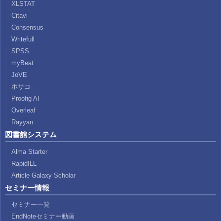
XLSTAT
Citavi
Consensus
Writefull
SPSS
myBeat
JoVE
ポサコ
Proofig AI
Overleaf
Rayyan
図書館システム
Alma Starter
RapidILL
Article Galaxy Scholar
セミナー情報
セミナー一覧
EndNoteセミナー動画