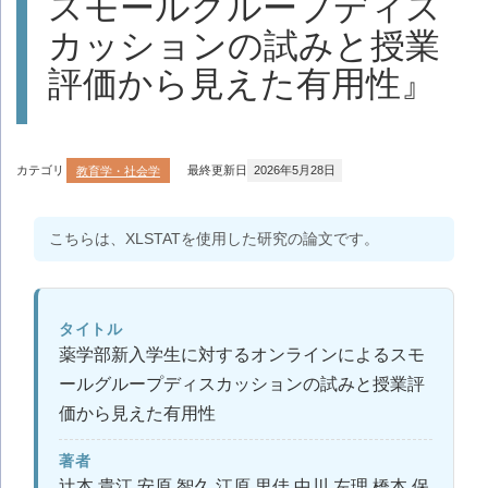
スモールグループディス
カッションの試みと授業
評価から見えた有用性』
カテゴリ
教育学・社会学
最終更新日
2026年5月28日
こちらは、XLSTATを使用した研究の論文です。
タイトル
薬学部新入学生に対するオンラインによるスモ
ールグループディスカッションの試みと授業評
価から見えた有用性
著者
辻本 貴江,安原 智久,江原 里佳,中川 左理,橋本 保