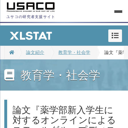
ユサコの研究者支援サイト
論文紹介
教育学・社会学
論文『薬学
教育学・社会学
論文『薬学部新入学生に
対するオンラインによる