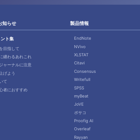
お知らせ
製品情報
EndNote
ヒント集
NVivo
を目指して
XLSTAT
に纏わるあれこれ
Citavi
ジャーナルに注意
Consensus
上げよう
Writefull
いて
SPSS
心者におすすめ
myBeat
JoVE
ポサコ
Proofig AI
Overleaf
Rayyan