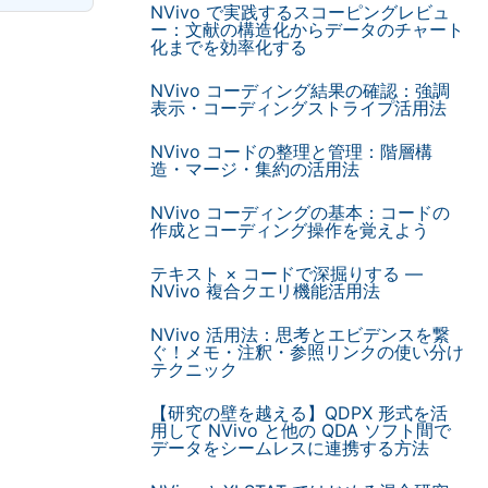
NVivo で実践するスコーピングレビュ
ー：文献の構造化からデータのチャート
化までを効率化する
NVivo コーディング結果の確認：強調
表示・コーディングストライプ活用法
NVivo コードの整理と管理：階層構
造・マージ・集約の活用法
NVivo コーディングの基本：コードの
作成とコーディング操作を覚えよう
テキスト × コードで深掘りする —
NVivo 複合クエリ機能活用法
NVivo 活用法：思考とエビデンスを繋
ぐ！メモ・注釈・参照リンクの使い分け
テクニック
【研究の壁を越える】QDPX 形式を活
用して NVivo と他の QDA ソフト間で
データをシームレスに連携する方法