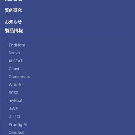
質的研究
お知らせ
製品情報
EndNote
NVivo
XLSTAT
Citavi
Consensus
Writefull
SPSS
myBeat
JoVE
ポサコ
Proofig AI
Overleaf