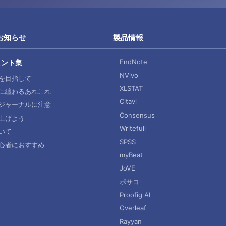
お知らせ
製品情報
EndNote
ヒント集
NVivo
を目指して
XLSTAT
に纏わるあれこれ
Citavi
ジャーナルに注意
Consensus
上げよう
Writefull
いて
SPSS
心者におすすめ
myBeat
JoVE
ポサコ
Proofig AI
Overleaf
Rayyan