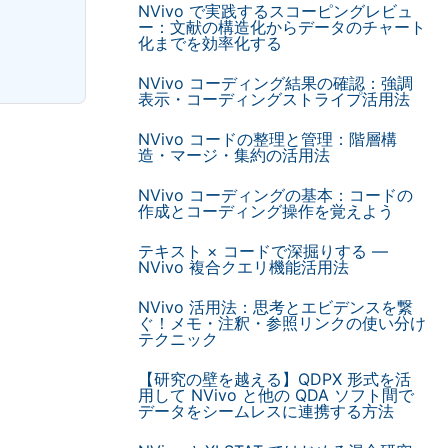
NVivo で実践するスコーピングレビュ
ー：文献の構造化からデータのチャート
化までを効率化する
NVivo コーディング結果の確認：強調
表示・コーディングストライプ活用法
NVivo コードの整理と管理：階層構
造・マージ・集約の活用法
NVivo コーディングの基本：コードの
作成とコーディング操作を覚えよう
テキスト × コードで深掘りする —
NVivo 複合クエリ機能活用法
NVivo 活用法：思考とエビデンスを繋
ぐ！メモ・注釈・参照リンクの使い分け
テクニック
【研究の壁を越える】QDPX 形式を活
用して NVivo と他の QDA ソフト間で
データをシームレスに連携する方法