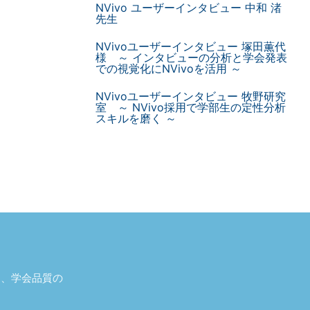
NVivo ユーザーインタビュー 中和 渚
先生
NVivoユーザーインタビュー 塚田薫代
様 ～ インタビューの分析と学会発表
での視覚化にNVivoを活用 ～
NVivoユーザーインタビュー 牧野研究
室 ～ NVivo採用で学部生の定性分析
スキルを磨く ～
し、学会品質の