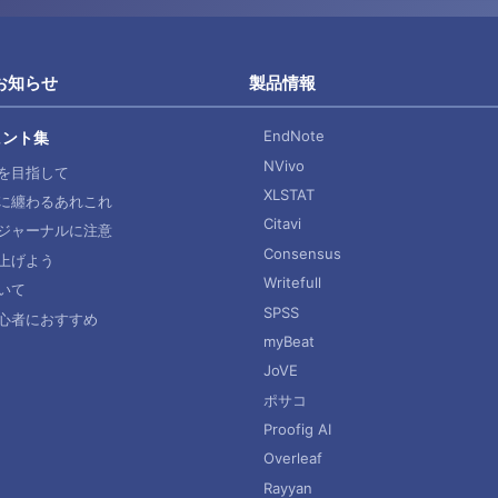
お知らせ
製品情報
EndNote
ヒント集
NVivo
を目指して
XLSTAT
に纏わるあれこれ
Citavi
ジャーナルに注意
Consensus
上げよう
Writefull
いて
SPSS
心者におすすめ
myBeat
JoVE
ポサコ
Proofig AI
Overleaf
Rayyan