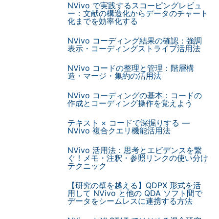
NVivo で実践するスコーピングレビュ
ー：文献の構造化からデータのチャート
化までを効率化する
NVivo コーディング結果の確認：強調
表示・コーディングストライプ活用法
NVivo コードの整理と管理：階層構
造・マージ・集約の活用法
NVivo コーディングの基本：コードの
作成とコーディング操作を覚えよう
テキスト × コードで深掘りする —
NVivo 複合クエリ機能活用法
NVivo 活用法：思考とエビデンスを繋
ぐ！メモ・注釈・参照リンクの使い分け
テクニック
【研究の壁を越える】QDPX 形式を活
用して NVivo と他の QDA ソフト間で
データをシームレスに連携する方法