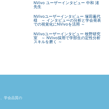
NVivo ユーザーインタビュー 中和 渚
先生
NVivoユーザーインタビュー 塚田薫代
様 ～ インタビューの分析と学会発表
での視覚化にNVivoを活用 ～
NVivoユーザーインタビュー 牧野研究
室 ～ NVivo採用で学部生の定性分析
スキルを磨く ～
し、学会品質の