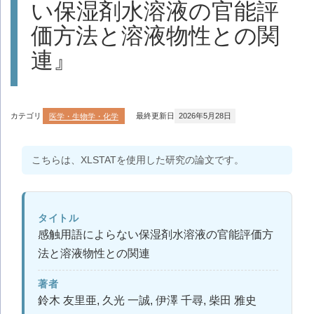
い保湿剤水溶液の官能評
価方法と溶液物性との関
連』
カテゴリ
医学・生物学・化学
最終更新日
2026年5月28日
こちらは、XLSTATを使用した研究の論文です。
タイトル
感触用語によらない保湿剤水溶液の官能評価方
法と溶液物性との関連
著者
鈴木 友里亜, 久光 一誠, 伊澤 千尋, 柴田 雅史