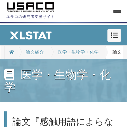
ユサコの研究者支援サイト
論文紹介
医学・生物学・化学
論文『
医学・生物学・化
学
論文『感触用語によらな