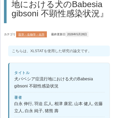
地における犬のBabesia
gibsoni 不顕性感染状況』
カテゴリ
医学・生物学・化学
最終更新日
2026年5月28日
こちらは、XLSTATを使用した研究の論文です。
タイトル
犬バベシア症流行地における犬のBabesia
gibsoni 不顕性感染状況
著者
白永 伸行, 羽迫 広人, 相津 康宏, 山本 健人, 佐藤
立人, 白永 純子, 猪熊 壽