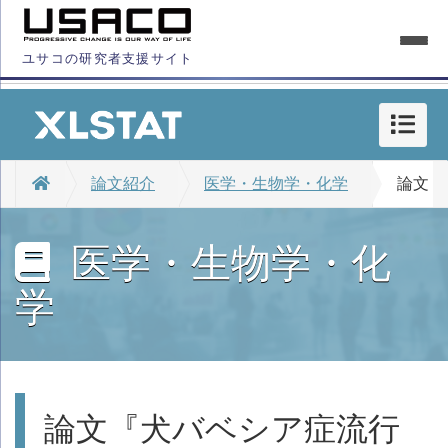
ユサコの研究者支援サイト
論文紹介
医学・生物学・化学
論文『犬
医学・生物学・化
学
論文『犬バベシア症流行