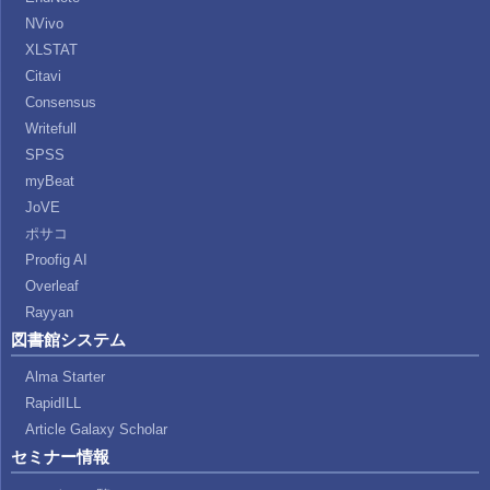
NVivo
XLSTAT
Citavi
Consensus
Writefull
SPSS
myBeat
JoVE
ポサコ
Proofig AI
Overleaf
Rayyan
図書館システム
Alma Starter
RapidILL
Article Galaxy Scholar
セミナー情報