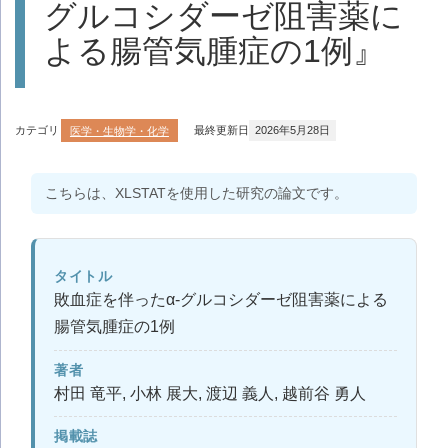
グルコシダーゼ阻害薬に
よる腸管気腫症の1例』
カテゴリ
医学・生物学・化学
最終更新日
2026年5月28日
こちらは、XLSTATを使用した研究の論文です。
タイトル
敗血症を伴ったα-グルコシダーゼ阻害薬による
腸管気腫症の1例
著者
村田 竜平, 小林 展大, 渡辺 義人, 越前谷 勇人
掲載誌