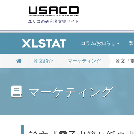
ユサコの研究者支援サイト
コラム/お知らせ
製
論文紹介
マーケティング
論文『
マーケティング