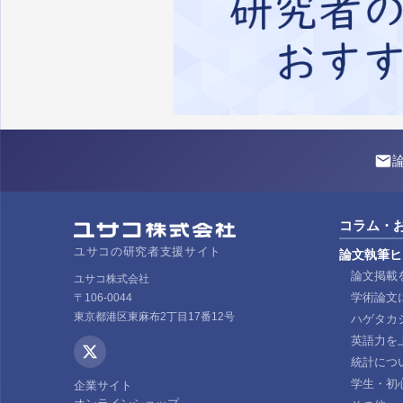
コラム・
ユサコの研究者支援サイト
論文執筆ヒ
論文掲載
ユサコ株式会社
学術論文
〒106-0044
東京都港区東麻布2丁目17番12号
ハゲタカ
英語力を
統計につ
学生・初
企業サイト