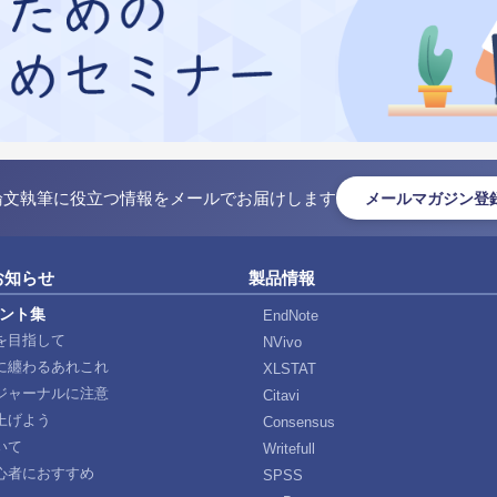
論文執筆に役立つ情報をメールでお届けします
メールマガジン登
お知らせ
製品情報
ント集
EndNote
を目指して
NVivo
に纏わるあれこれ
XLSTAT
ジャーナルに注意
Citavi
上げよう
Consensus
いて
Writefull
心者におすすめ
SPSS