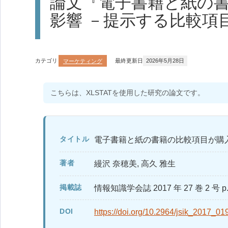
論文『電子書籍と紙の
影響 －提示する比較項
カテゴリ
マーケティング
最終更新日
2026年5月28日
こちらは、XLSTATを使用した研究の論文です。
タイトル
電子書籍と紙の書籍の比較項目が購
著者
縵沢 奈穂美, 高久 雅生
掲載誌
情報知識学会誌 2017 年 27 巻 2 号 p. 
DOI
https://doi.org/10.2964/jsik_2017_01