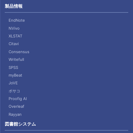
製品情報
EndNote
NVivo
XLSTAT
Citavi
Consensus
Writefull
SPSS
myBeat
JoVE
ポサコ
Proofig AI
Overleaf
Rayyan
図書館システム