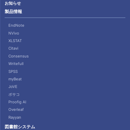
お知らせ
製品情報
EndNote
NVivo
XLSTAT
Citavi
Consensus
Writefull
SPSS
myBeat
JoVE
ポサコ
Proofig AI
Overleaf
Rayyan
図書館システム