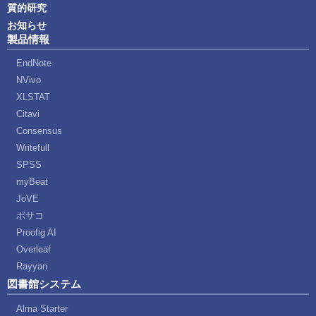
質的研究
お知らせ
製品情報
EndNote
NVivo
XLSTAT
Citavi
Consensus
Writefull
SPSS
myBeat
JoVE
ポサコ
Proofig AI
Overleaf
Rayyan
図書館システム
Alma Starter