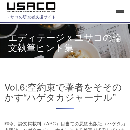
ユサコの研究者支援サイト
エディテージ x ユサコの論
文執筆ヒント集
Vol.6:空約束で著者をそその
かす“ハゲタカジャーナル”
昨今、論文掲載料（APC）目当ての悪徳出版社（ハゲタカ
出版社・ハゲタカジャーナル）による被害が多発していま