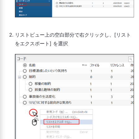
体
テ
テ
キ
キ
リストビュー上の空白部分で右クリックし、[リスト
ス
ス
txt,
をエクスポート] を選択
ト
ト
自身で希望の項目を選択して、
xls,
レ
レ
出力。
xlsx,
ポ
ポ
xml
ー
ー
ト
ト