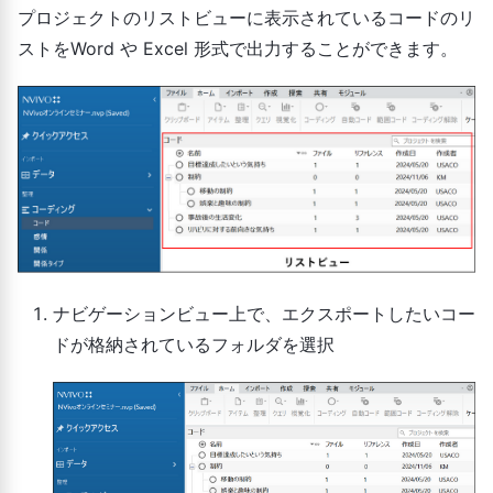
レ
docx,
プロジェクトのリストビューに表示されているコードのリ
ー
ングリファレンス）を出力。
ン
rtf, pdf
ストをWord や Excel 形式で出力することができます。
ト
ス
コ
ー
docx,
ド
コード名とその説明を記述した
xlsx,
ブ
ファイルを出力。
qdc
ッ
ク
ナビゲーションビュー上で、エクスポートしたいコー
コ
ドが格納されているフォルダを選択
ン
テ
コードごとに詳細ビューの[サ
ン
マリー] と [リファレンス] タブ
html
ツ
に表示される内容を出力。
全