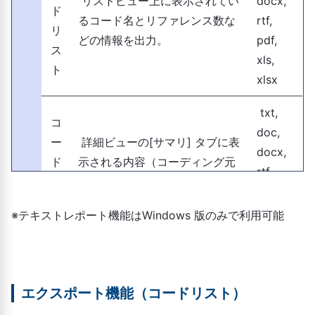
リストビュー上に表示されてい
docx,
ド
るコード名とリファレンス数な
rtf,
リ
どの情報を出力。
pdf,
ス
xls,
ト
xlsx
txt,
コ
doc,
ー
詳細ビューの[サマリ] タブに表
docx,
ド
示される内容（コーディング元
rtf,
サ
のファイル名、リファレンス
pdf,
マ
数、カバー率など）を出力。
xls,
※テキストレポート機能はWindows 版のみで利用可能
リ
xlsx
エ
リ
ク
フ
txt,
エクスポート機能（コードリスト）
ス
詳細ビューの[リファレンス] タ
ァ
doc,
ポ
ブに表示される内容（コーディ