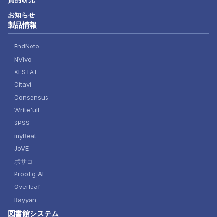
お知らせ
製品情報
EndNote
NVivo
XLSTAT
Citavi
Consensus
Writefull
SPSS
myBeat
JoVE
ポサコ
Proofig AI
Overleaf
Rayyan
図書館システム