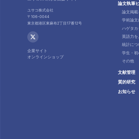
論文執筆
ユサコ株式会社
論文掲載
〒106-0044
学術論文
東京都港区東麻布2丁目17番12号
ハゲタカ
英語力を
統計につ
企業サイト
学生・初
オンラインショップ
その他
文献管理
質的研究
お知らせ