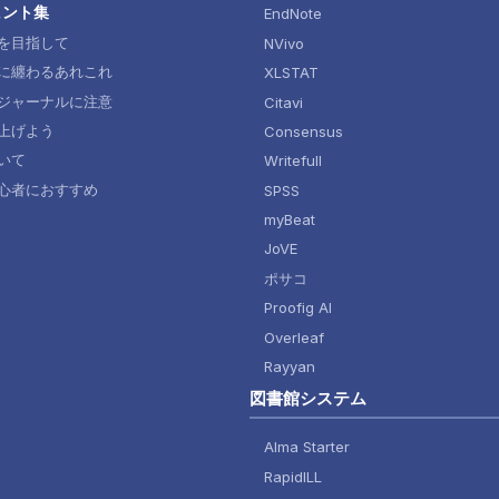
ヒント集
EndNote
を目指して
NVivo
に纏わるあれこれ
XLSTAT
ジャーナルに注意
Citavi
上げよう
Consensus
いて
Writefull
心者におすすめ
SPSS
myBeat
JoVE
ポサコ
Proofig AI
Overleaf
Rayyan
図書館システム
Alma Starter
RapidILL