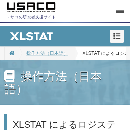
ユサコの研究者支援サイト
操作方法（日本語）
XLSTAT によるロ
操作方法（日本
語）
XLSTAT によるロジステ