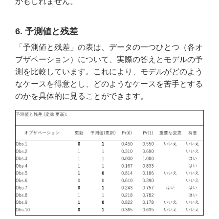
かもしれません。
6. 予測値と残差
「予測値と残差」の表は、データの一つひとつ（各オ
ブザベーション）について、実際の答えとモデルの予
測を比較しています。これにより、モデルがどのよう
なケースを得意とし、どのようなケースを苦手とする
のかを具体的に見ることができます。