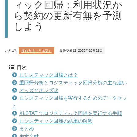
ィック回帰：利用状況か
ら契約の更新有無を予測
しよう
カテゴリ
操作方法（日本語）
最終更新日
2025年10月21日
目次
ロジスティック回帰とは？
重回帰分析とロジスティック回帰分析の主な違い
オッズとオッズ比
ロジスティック回帰を実行するためのデータセッ
ト
XLSTAT でロジスティック回帰を実行する手順
ロジスティック回帰の結果の解釈
まとめ
参考文献