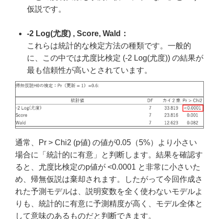
仮説です。
-2 Log(尤度) , Score, Wald：
これらは統計的な検定方法の種類です。一般的
に、この中では尤度比検定 (-2 Log(尤度)) の結果が
最も信頼性が高いとされています。
通常、Pr > Chi2 (p値) の値が0.05（5%）より小さい
場合に「統計的に有意」と判断します。結果を確認す
ると、尤度比検定のp値が <0.0001 と非常に小さいた
め、帰無仮説は棄却されます。したがって今回作成さ
れた予測モデルは、説明変数を全く使わないモデルよ
りも、統計的に有意に予測精度が高く、モデル全体と
して意味のあるものだと判断できます。