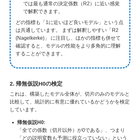
では最も通常の決定係数（R2）に近い感覚
で解釈できます。
どの指標も「1に近いほど良いモデル」という点
は共通しています。 まずは解釈しやすい「R2
(Nagelkerke)」 に注目し、ほかの指標も併せて
確認すると、モデルの性能をより多角的に理解
することができます。
2. 帰無仮説H0の検定
これは、構築したモデル全体が、切片のみのモデルと
比較して、統計的に有意に優れているかどうかを検定
しています。
帰無仮説H0:
「全ての係数（切片以外）が0である」、つまり
「どの説明変数も予測に役立っていない」という