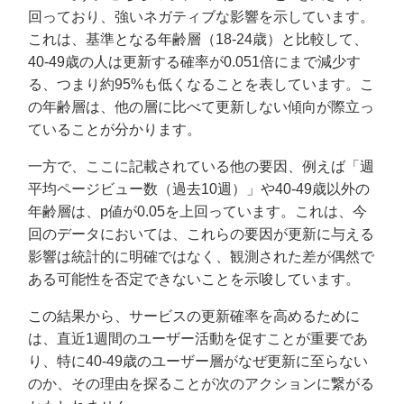
回っており、強いネガティブな影響を示しています。
これは、基準となる年齢層（18-24歳）と比較して、
40-49歳の人は更新する確率が0.051倍にまで減少す
る、つまり約95%も低くなることを表しています。こ
の年齢層は、他の層に比べて更新しない傾向が際立っ
ていることが分かります。
一方で、ここに記載されている他の要因、例えば「週
平均ページビュー数（過去10週）」や40-49歳以外の
年齢層は、p値が0.05を上回っています。これは、今
回のデータにおいては、これらの要因が更新に与える
影響は統計的に明確ではなく、観測された差が偶然で
ある可能性を否定できないことを示唆しています。
この結果から、サービスの更新確率を高めるために
は、直近1週間のユーザー活動を促すことが重要であ
り、特に40-49歳のユーザー層がなぜ更新に至らない
のか、その理由を探ることが次のアクションに繋がる