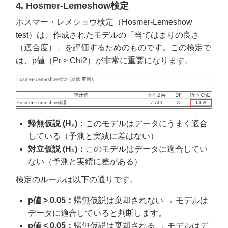
4. Hosmer-Lemeshow検定
ホスマー・レメショウ検定（Hosmer-Lemeshow
test）は、作成されたモデルの「当てはまりの良さ
（適合度）」を評価するためのものです。この検定で
は、p値（Pr > Chi2）が非常に重要になります。
帰無仮説 (H₀)：
このモデルはデータにうまく適合
している（予測と実績に差はない）
対立仮説 (H₁)：
このモデルはデータに適合してい
ない（予測と実績に差がある）
検定のルールは以下の通りです。
p値 > 0.05：
帰無仮説は棄却されない → モデルは
データに適合していると判断します。
p値 < 0.05：
帰無仮説は棄却される → モデルはデ