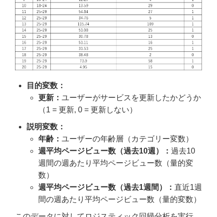
目的変数：
更新：
ユーザーがサービスを更新したかどうか
（1 = 更新, 0 = 更新しない）
説明変数：
年齢：
ユーザーの年齢層（カテゴリー変数）
週平均ページビュー数（過去10週）：
過去10
週間の週あたり平均ページビュー数（量的変
数）
週平均ページビュー数（過去1週間）：
直近1週
間の週あたり平均ページビュー数（量的変数）
このデータに対してロジスティック回帰分析を実行