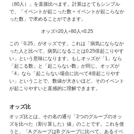
（80人）」を直接比べます。計算はとてもシンプル
で、「イベントが起こった数 ÷ イベントが起こらなか
った数」で求めることができます。
オッズ=20人÷80人=0.25
この「0.25」がオッズです。これは「病気にならなか
った人と比べて、病気になることは0.25倍起こりやす
い」という意味になります。もしオッズが「1」なら
「起こる数」と「起こらない数」が同じ、オッズが
「4」なら「起こらない場合に比べて4倍起こりやす
い」ということで、数値が大きいほど、そのイベント
が起こりやすいと直感的に理解できます。
オッズ比
オッズ比とは、その名の通り「2つのグループのオッ
ズを比べた（割り算した）値」のことです。これを使
うと、「A グループはB グループに比べて、あるイベ