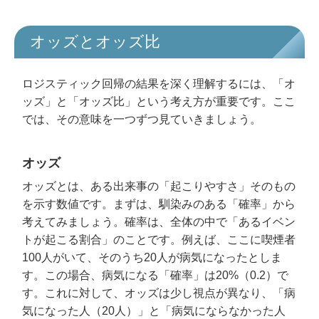
オッズとオッズ比
ロジスティック回帰の結果を深く理解するには、「オ
ッズ」と「オッズ比」という考え方が重要です。ここ
では、その意味を一つずつ見ていきましょう。
オッズ
オッズとは、ある出来事の「起こりやすさ」そのもの
を示す数値です。まずは、馴染みのある「確率」から
考えてみましょう。確率は、全体の中で「あるイベン
トが起こる割合」のことです。例えば、ここに喫煙者
100人がいて、そのうち20人が病気になったとしま
す。この場合、病気になる「確率」は20%（0.2）で
す。これに対して、オッズは少し視点が異なり、「病
気になった人（20人）」と「病気にならなかった人