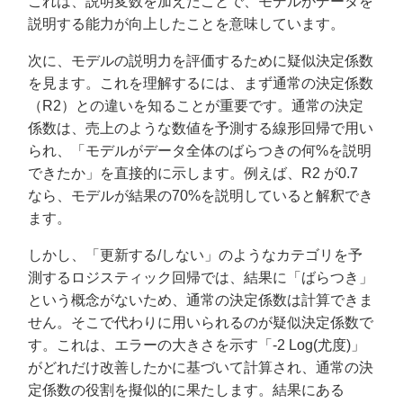
これは、説明変数を加えたことで、モデルがデータを
説明する能力が向上したことを意味しています。
次に、モデルの説明力を評価するために疑似決定係数
を見ます。これを理解するには、まず通常の決定係数
（R2）との違いを知ることが重要です。通常の決定
係数は、売上のような数値を予測する線形回帰で用い
られ、「モデルがデータ全体のばらつきの何%を説明
できたか」を直接的に示します。例えば、R2 が0.7
なら、モデルが結果の70%を説明していると解釈でき
ます。
しかし、「更新する/しない」のようなカテゴリを予
測するロジスティック回帰では、結果に「ばらつき」
という概念がないため、通常の決定係数は計算できま
せん。そこで代わりに用いられるのが疑似決定係数で
す。これは、エラーの大きさを示す「-2 Log(尤度)」
がどれだけ改善したかに基づいて計算され、通常の決
定係数の役割を擬似的に果たします。結果にある