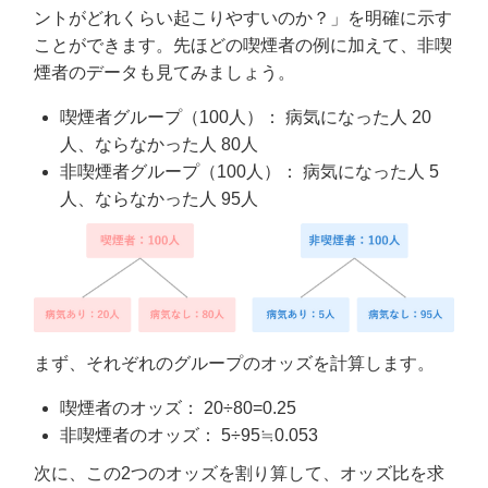
ントがどれくらい起こりやすいのか？」を明確に示す
ことができます。先ほどの喫煙者の例に加えて、非喫
煙者のデータも見てみましょう。
喫煙者グループ（100人）： 病気になった人 20
人、ならなかった人 80人
非喫煙者グループ（100人）： 病気になった人 5
人、ならなかった人 95人
まず、それぞれのグループのオッズを計算します。
喫煙者のオッズ： 20÷80=0.25
非喫煙者のオッズ： 5÷95≒0.053
次に、この2つのオッズを割り算して、オッズ比を求