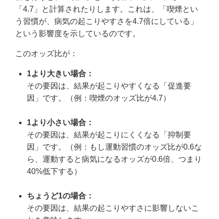
「4.7」と計算されたりします。これは、「喫煙とい
う習慣が、病気の起こりやすさを4.7倍にしている」
という影響度を示しているのです。
このオッズ比が：
1より大きい場合：
その要因は、結果が起こりやすくなる「促進要
因」です。（例：喫煙のオッズ比が4.7）
1より小さい場合：
その要因は、結果が起こりにくくなる「抑制要
因」です。（例：もし運動習慣のオッズ比が0.6な
ら、運動すると病気になるオッズが0.6倍、つまり
40%低下する）
ちょうど1の場合：
その要因は、結果の起こりやすさに影響しないこ