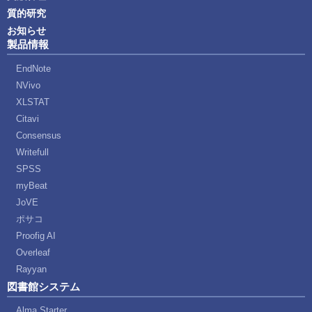
質的研究
お知らせ
製品情報
EndNote
NVivo
XLSTAT
Citavi
Consensus
Writefull
SPSS
myBeat
JoVE
ポサコ
Proofig AI
Overleaf
Rayyan
図書館システム
Alma Starter