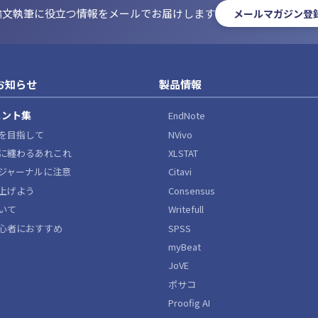
論文執筆に役立つ情報をメールでお届けします
メールマガジン登
お知らせ
製品情報
ヒント集
EndNote
NVivo
を目指して
XLSTAT
に纏わるあれこれ
Citavi
ジャーナルに注意
Consensus
上げよう
Writefull
いて
SPSS
心者におすすめ
myBeat
JoVE
ポサコ
Proofig AI