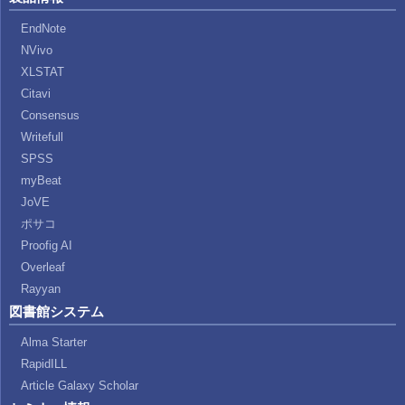
EndNote
NVivo
XLSTAT
Citavi
Consensus
Writefull
SPSS
myBeat
JoVE
ポサコ
Proofig AI
Overleaf
Rayyan
図書館システム
Alma Starter
RapidILL
Article Galaxy Scholar