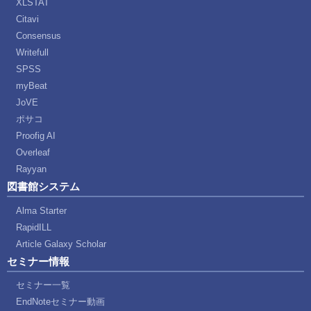
XLSTAT
Citavi
Consensus
Writefull
SPSS
myBeat
JoVE
ポサコ
Proofig AI
Overleaf
Rayyan
図書館システム
Alma Starter
RapidILL
Article Galaxy Scholar
セミナー情報
セミナー一覧
EndNoteセミナー動画