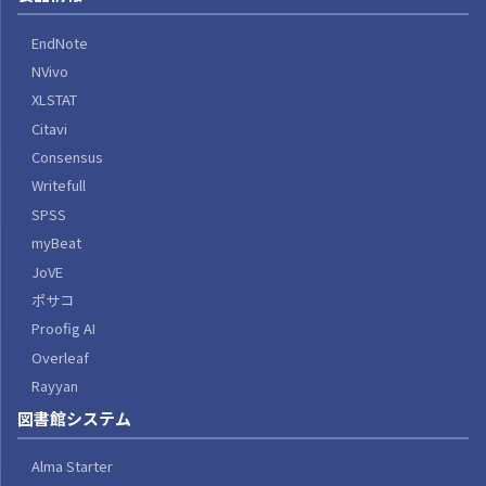
EndNote
NVivo
XLSTAT
Citavi
Consensus
Writefull
SPSS
myBeat
JoVE
ポサコ
Proofig AI
Overleaf
Rayyan
図書館システム
Alma Starter